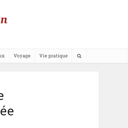
ux
Voyage
Vie pratique
e
née