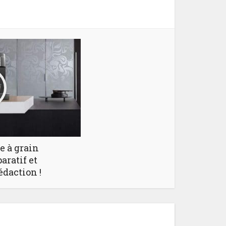
e à grain
aratif et
édaction !